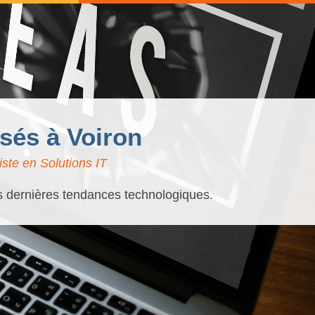
isés à Voiron
ste en Solutions IT
es dernières tendances technologiques.