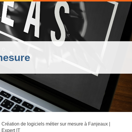
 mesure
Création de logiciels métier sur mesure à Fanjeaux |
Expert IT