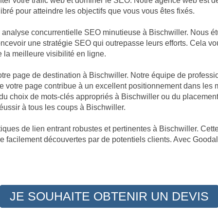
enter votre trafic web et dominer le SEO. Notre agence web est 
ibré pour atteindre les objectifs que vous vous êtes fixés.
e analyse concurrentielle SEO minutieuse à Bischwiller. Nous 
 concevoir une stratégie SEO qui outrepasse leurs efforts. Cela 
 la meilleure visibilité en ligne.
votre page de destination à Bischwiller. Notre équipe de profess
votre page contribue à un excellent positionnement dans les mo
, du choix de mots-clés appropriés à Bischwiller ou du placement
ussir à tous les coups à Bischwiller.
ques de lien entrant robustes et pertinentes à Bischwiller. Cette
re facilement découvertes par de potentiels clients. Avec Goodalld
JE SOUHAITE OBTENIR UN DEVIS