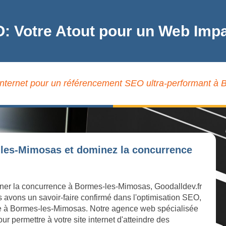
O: Votre Atout pour un Web Im
 internet pour un référencement SEO ultra-performant à
-les-Mimosas et dominez la concurrence
miner la concurrence à Bormes-les-Mimosas, Goodalldev.fr
s avons un savoir-faire confirmé dans l'optimisation SEO,
ligne à Bormes-les-Mimosas. Notre agence web spécialisée
r permettre à votre site internet d'atteindre des