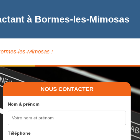
pactant à Bormes-les-Mimosas
 Bormes-les-Mimosas !
NOUS CONTACTER
Nom & prénom
Téléphone