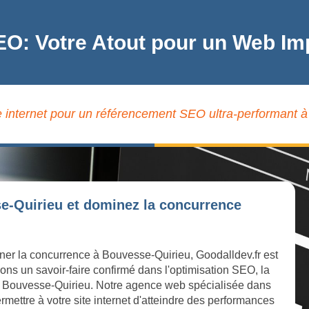
EO: Votre Atout pour un Web I
e internet pour un référencement SEO ultra-performant 
se-Quirieu et dominez la concurrence
iner la concurrence à Bouvesse-Quirieu, Goodalldev.fr est
ons un savoir-faire confirmé dans l'optimisation SEO, la
ne à Bouvesse-Quirieu. Notre agence web spécialisée dans
mettre à votre site internet d'atteindre des performances