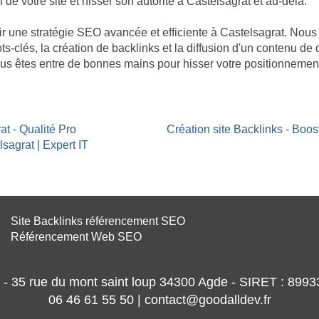
n de votre site et hisser son autorité à Castelsagrat et au-delà.
âtir une stratégie SEO avancée et efficiente à Castelsagrat. No
ts-clés, la création de backlinks et la diffusion d'un contenu de 
ous êtes entre de bonnes mains pour hisser votre positionnement
at - Qualité Pro
Création site Backlinks - Boo
sagrat | Expert IT
Site Backlinks référencement SEO
Référencement Web SEO
- 35 rue du mont saint loup 34300 Agde - SIRET : 89
06 46 61 55 50 | contact@goodalldev.fr