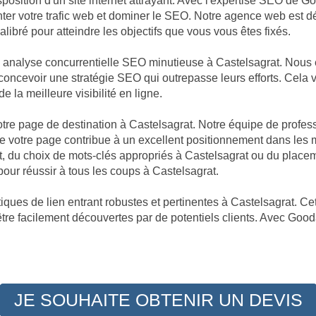
position d'un site internet attrayant. Avec l'expertise SEO de G
enter votre trafic web et dominer le SEO. Notre agence web est 
libré pour atteindre les objectifs que vous vous êtes fixés.
ne analyse concurrentielle SEO minutieuse à Castelsagrat. Nou
e concevoir une stratégie SEO qui outrepasse leurs efforts. Cela
e la meilleure visibilité en ligne.
votre page de destination à Castelsagrat. Notre équipe de profes
votre page contribue à un excellent positionnement dans les m
t, du choix de mots-clés appropriés à Castelsagrat ou du placem
our réussir à tous les coups à Castelsagrat.
ques de lien entrant robustes et pertinentes à Castelsagrat. Cet
être facilement découvertes par de potentiels clients. Avec Goodal
JE SOUHAITE OBTENIR UN DEVIS