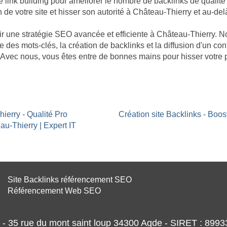
nk building pour améliorer le nombre de backlinks de qualité p
n de votre site et hisser son autorité à Château-Thierry et au-del
âtir une stratégie SEO avancée et efficiente à Château-Thierry.
e des mots-clés, la création de backlinks et la diffusion d'un co
. Avec nous, vous êtes entre de bonnes mains pour hisser votre
ierry - Qualité Pro
Création site Backlinks - Boo
au-Thierry | Expert IT
Site Backlinks référencement SEO
Référencement Web SEO
- 35 rue du mont saint loup 34300 Agde - SIRET : 89