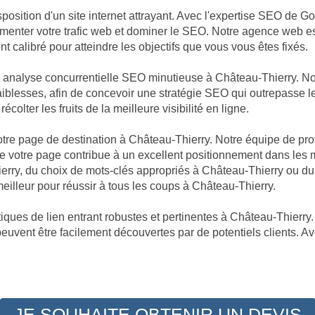
position d'un site internet attrayant. Avec l'expertise SEO de G
augmenter votre trafic web et dominer le SEO. Notre agence web 
 calibré pour atteindre les objectifs que vous vous êtes fixés.
ne analyse concurrentielle SEO minutieuse à Château-Thierry. 
aiblesses, afin de concevoir une stratégie SEO qui outrepasse le
olter les fruits de la meilleure visibilité en ligne.
 votre page de destination à Château-Thierry. Notre équipe de pr
 votre page contribue à un excellent positionnement dans les m
ierry, du choix de mots-clés appropriés à Château-Thierry ou d
illeur pour réussir à tous les coups à Château-Thierry.
ques de lien entrant robustes et pertinentes à Château-Thierry. 
peuvent être facilement découvertes par de potentiels clients. A
JE SOUHAITE OBTENIR UN DEVIS