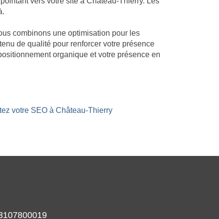
ointant vers votre site à Château-Thierry. Les
à.
 Nous combinons une optimisation pour les
ntenu de qualité pour renforcer votre présence
 positionnement organique et votre présence en
stez votre SEO à Château-Thierry
933107800019