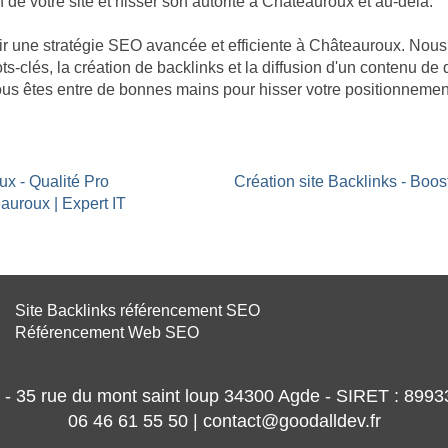
n de votre site et hisser son autorité à Châteauroux et au-delà.
âtir une stratégie SEO avancée et efficiente à Châteauroux. No
ts-clés, la création de backlinks et la diffusion d'un contenu de 
us êtes entre de bonnes mains pour hisser votre positionnement
ux - Qualité Pro
Création site Backlinks - Boo
auroux | Expert IT
Site Backlinks référencement SEO
Référencement Web SEO
- 35 rue du mont saint loup 34300 Agde - SIRET : 89
06 46 61 55 50 | contact@goodalldev.fr