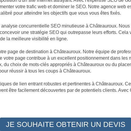
sposition d'un site internet attrayant. Avec l'expertise SEO de 
augmenter votre trafic web et dominer le SEO. Notre agence web 
libré pour atteindre les objectifs que vous vous êtes fixés.
ne analyse concurrentielle SEO minutieuse à Châteauroux. Nous
e concevoir une stratégie SEO qui outrepasse leurs efforts. Cela
e la meilleure visibilité en ligne.
 votre page de destination à Châteauroux. Notre équipe de profes
 votre page contribue à un excellent positionnement dans les 
ux, du choix de mots-clés appropriés à Châteauroux ou du place
our réussir à tous les coups à Châteauroux.
iques de lien entrant robustes et pertinentes à Châteauroux. Cet
ent être facilement découvertes par de potentiels clients. Avec 
JE SOUHAITE OBTENIR UN DEVIS