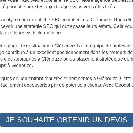
enter votre trafic web et dominer le SEO. Notre agence web est 
é pour atteindre les objectifs que vous vous êtes fixés.
ne analyse concurrentielle SEO minutieuse à Glénouze. Nous ét
oncevoir une stratégie SEO qui outrepasse leurs efforts. Cela vo
a meilleure visibilité en ligne.
 votre page de destination à Glénouze. Notre équipe de professi
e contribue à un excellent positionnement dans les moteurs de 
ts-clés appropriés à Glénouze ou du placement stratégique de
oups à Glénouze.
ques de lien entrant robustes et pertinentes à Glénouze. Cette 
 facilement découvertes par de potentiels clients. Avec Goodalld
JE SOUHAITE OBTENIR UN DEVIS