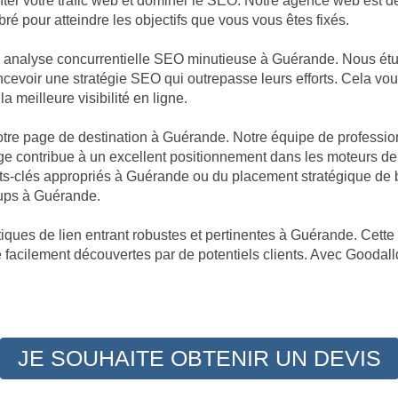
enter votre trafic web et dominer le SEO. Notre agence web est 
ré pour atteindre les objectifs que vous vous êtes fixés.
ne analyse concurrentielle SEO minutieuse à Guérande. Nous é
oncevoir une stratégie SEO qui outrepasse leurs efforts. Cela vo
a meilleure visibilité en ligne.
 votre page de destination à Guérande. Notre équipe de professi
e contribue à un excellent positionnement dans les moteurs de 
ts-clés appropriés à Guérande ou du placement stratégique de
oups à Guérande.
iques de lien entrant robustes et pertinentes à Guérande. Cette 
 facilement découvertes par de potentiels clients. Avec Goodalld
JE SOUHAITE OBTENIR UN DEVIS