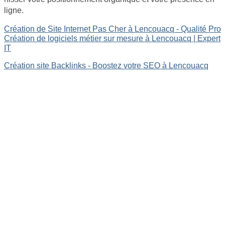
ligne.
Création de Site Internet Pas Cher à Lencouacq - Qualité Pro
Création de logiciels métier sur mesure à Lencouacq | Expert
IT
Création site Backlinks - Boostez votre SEO à Lencouacq
Site internet Pas Cher
Création de logiciels métier sur mesure
Site Backlinks référencement SEO
Référencement Web SEO
GoodAllDev - 35 rue du mont saint loup 34300 Agde -
SIRET : 89933107800019
06 46 61 55 50 | contact@goodalldev.fr
Mentions légales