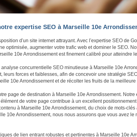
otre expertise SEO à Marseille 10e Arrondisse
position d'un site internet attrayant. Avec l'expertise SEO de G
ligne optimisée, augmenter votre trafic web et dominer le SEO. N
eille 10e Arrondissement est finement calibré pour atteindre les
ne analyse concurrentielle SEO minutieuse à Marseille 10e Arr
 leurs forces et faiblesses, afin de concevoir une stratégie SEO
le 10e Arrondissement et de récolter les fruits de la meilleure v
 votre page de destination à Marseille 10e Arrondissement. Notr
élément de votre page contribue à un excellent positionnement
u contenu à Marseille 10e Arrondissement, du choix de mots-clé
lle 10e Arrondissement, nous nous assurons que vous avez le me
ques de lien entrant robustes et pertinentes à Marseille 10e Ar