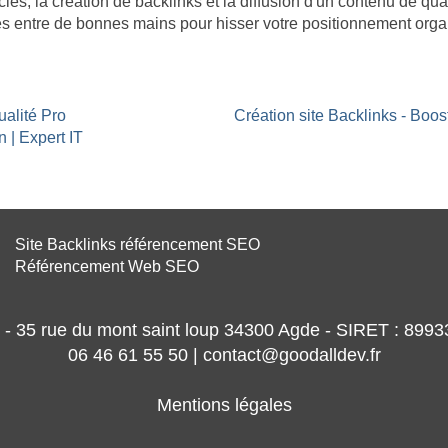
clés, la création de backlinks et la diffusion d'un contenu de qua
es entre de bonnes mains pour hisser votre positionnement organ
ualité Pro
Création site Backlinks - Boo
 | Expert IT
Site Backlinks référencement SEO
Référencement Web SEO
- 35 rue du mont saint loup 34300 Agde - SIRET : 89
06 46 61 55 50 | contact@goodalldev.fr
Mentions légales