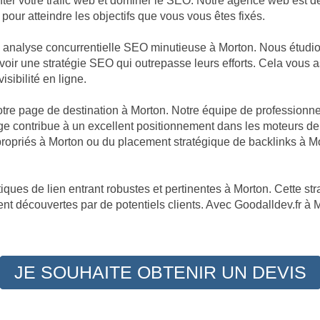
enter votre trafic web et dominer le SEO. Notre agence web est 
pour atteindre les objectifs que vous vous êtes fixés.
ne analyse concurrentielle SEO minutieuse à Morton. Nous étud
cevoir une stratégie SEO qui outrepasse leurs efforts. Cela vous
isibilité en ligne.
 votre page de destination à Morton. Notre équipe de professionn
e contribue à un excellent positionnement dans les moteurs de r
propriés à Morton ou du placement stratégique de backlinks à 
ques de lien entrant robustes et pertinentes à Morton. Cette str
nt découvertes par de potentiels clients. Avec Goodalldev.fr à Mor
JE SOUHAITE OBTENIR UN DEVIS