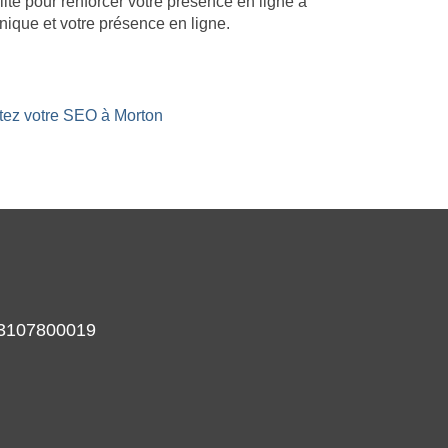
lité pour renforcer votre présence en ligne à
ique et votre présence en ligne.
stez votre SEO à Morton
933107800019