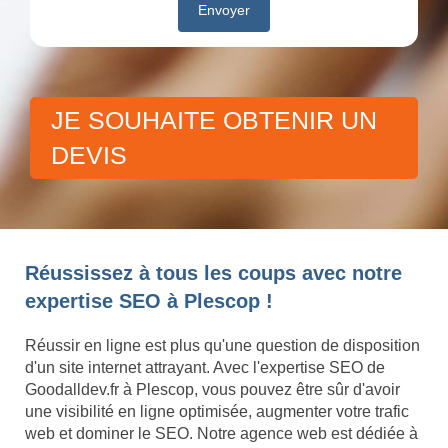
JE SOUHAITE OBTENIR UN
DEVIS
Réussissez à tous les coups avec notre
expertise SEO à Plescop !
Réussir en ligne est plus qu'une question de disposition
d'un site internet attrayant. Avec l'expertise SEO de
Goodalldev.fr à Plescop, vous pouvez être sûr d'avoir
une visibilité en ligne optimisée, augmenter votre trafic
web et dominer le SEO. Notre agence web est dédiée à