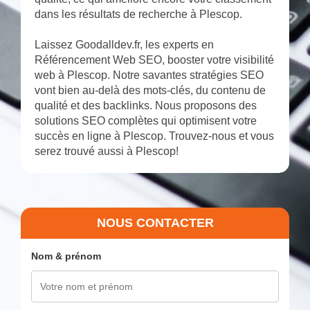
dans les résultats de recherche à Plescop.
Laissez Goodalldev.fr, les experts en
Référencement Web SEO, booster votre visibilité
web à Plescop. Notre savantes stratégies SEO
vont bien au-delà des mots-clés, du contenu de
qualité et des backlinks. Nous proposons des
solutions SEO complètes qui optimisent votre
succès en ligne à Plescop. Trouvez-nous et vous
serez trouvé aussi à Plescop!
NOUS CONTACTER
Nom & prénom