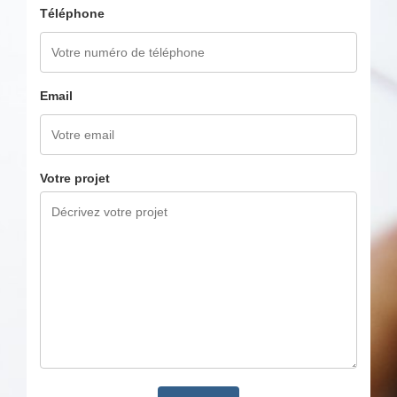
Téléphone
Email
Votre projet