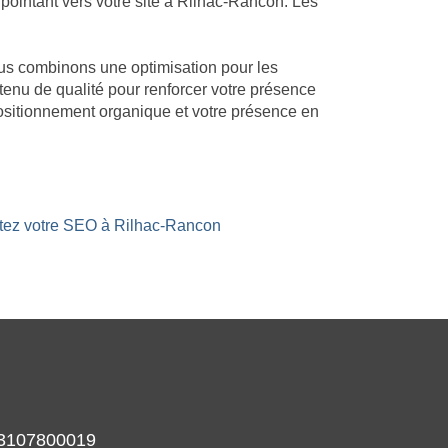
ointant vers votre site à Rilhac-Rancon. Les
Nous combinons une optimisation pour les
ntenu de qualité pour renforcer votre présence
ositionnement organique et votre présence en
stez votre SEO à Rilhac-Rancon
933107800019