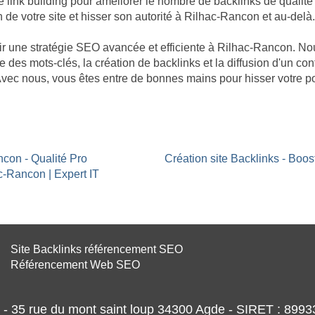
nk building pour améliorer le nombre de backlinks de qualité p
n de votre site et hisser son autorité à Rilhac-Rancon et au-delà.
âtir une stratégie SEO avancée et efficiente à Rilhac-Rancon. 
e des mots-clés, la création de backlinks et la diffusion d'un co
Avec nous, vous êtes entre de bonnes mains pour hisser votre p
ncon - Qualité Pro
Création site Backlinks - Boo
c-Rancon | Expert IT
Site Backlinks référencement SEO
Référencement Web SEO
- 35 rue du mont saint loup 34300 Agde - SIRET : 89