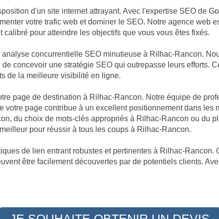
sposition d'un site internet attrayant. Avec l'expertise SEO de 
augmenter votre trafic web et dominer le SEO. Notre agence web 
calibré pour atteindre les objectifs que vous vous êtes fixés.
ne analyse concurrentielle SEO minutieuse à Rilhac-Rancon. N
in de concevoir une stratégie SEO qui outrepasse leurs efforts. 
 de la meilleure visibilité en ligne.
 votre page de destination à Rilhac-Rancon. Notre équipe de prof
 votre page contribue à un excellent positionnement dans les 
con, du choix de mots-clés appropriés à Rilhac-Rancon ou du pl
eilleur pour réussir à tous les coups à Rilhac-Rancon.
iques de lien entrant robustes et pertinentes à Rilhac-Rancon. C
euvent être facilement découvertes par de potentiels clients. Av
JE SOUHAITE OBTENIR UN DEVIS