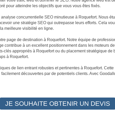
enter votre trafic web et dominer le SEO. Notre agence web est 
ré pour atteindre les objectifs que vous vous êtes fixés.
ne analyse concurrentielle SEO minutieuse à Roquefort. Nous é
oncevoir une stratégie SEO qui outrepasse leurs efforts. Cela vo
a meilleure visibilité en ligne.
 votre page de destination à Roquefort. Notre équipe de professi
e contribue à un excellent positionnement dans les moteurs de r
ts-clés appropriés à Roquefort ou du placement stratégique de
ups à Roquefort.
ques de lien entrant robustes et pertinentes à Roquefort. Cette 
e facilement découvertes par de potentiels clients. Avec Goodalld
JE SOUHAITE OBTENIR UN DEVIS