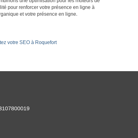
combinons une optimisation pour les moteurs de
lité pour renforcer votre présence en ligne à
ganique et votre présence en ligne.
stez votre SEO à Roquefort
933107800019