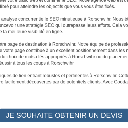
enter votre trafic web et dominer le SEO. Notre agence web est 
bré pour atteindre les objectifs que vous vous êtes fixés.
ne analyse concurrentielle SEO minutieuse à Rorschwihr. Nous 
 concevoir une stratégie SEO qui outrepasse leurs efforts. Cela 
 la meilleure visibilité en ligne.
 votre page de destination à Rorschwihr. Notre équipe de profess
 votre page contribue à un excellent positionnement dans les m
, du choix de mots-clés appropriés à Rorschwihr ou du placemen
éussir à tous les coups à Rorschwihr.
ques de lien entrant robustes et pertinentes à Rorschwihr. Cette
re facilement découvertes par de potentiels clients. Avec Goodall
JE SOUHAITE OBTENIR UN DEVIS