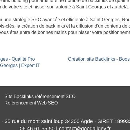
nk building pour améliorer le nombre de backlinks de qualité p
n de votre site et hisser son autorité à Saint-Georges et au-delà.
âtir une stratégie SEO avancée et efficiente à Saint-Georges. 
ts-clés, la création de backlinks et la diffusion d'un contenu de 
vous êtes entre de bonnes mains pour hisser votre positionneme
ges - Qualité Pro
Création site Backlinks - Boo
-Georges | Expert IT
Site Backlinks référencement SEO
Référencement Web SEO
- 35 rue du mont saint loup 34300 Agde - SIRET : 89
06 46 61 55 50 | contact@goodalldev.fr