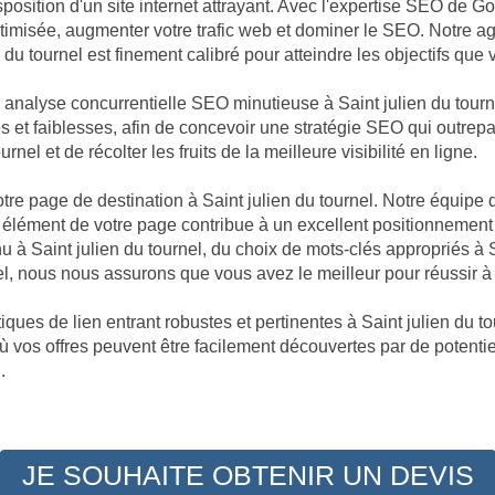
position d'un site internet attrayant. Avec l'expertise SEO de Goo
 optimisée, augmenter votre trafic web et dominer le SEO. Notre
du tournel est finement calibré pour atteindre les objectifs que 
e analyse concurrentielle SEO minutieuse à Saint julien du tou
ces et faiblesses, afin de concevoir une stratégie SEO qui outrep
nel et de récolter les fruits de la meilleure visibilité en ligne.
votre page de destination à Saint julien du tournel. Notre équipe
élément de votre page contribue à un excellent positionnement 
enu à Saint julien du tournel, du choix de mots-clés appropriés à
el, nous nous assurons que vous avez le meilleur pour réussir à 
ques de lien entrant robustes et pertinentes à Saint julien du to
 où vos offres peuvent être facilement découvertes par de potentie
.
JE SOUHAITE OBTENIR UN DEVIS