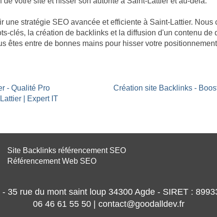
 de votre site et hisser son autorité à Saint-Lattier et au-delà.
âtir une stratégie SEO avancée et efficiente à Saint-Lattier. No
ts-clés, la création de backlinks et la diffusion d'un contenu de 
ous êtes entre de bonnes mains pour hisser votre positionnement
er - Qualité Pro
Création site Backlinks - Boos
attier | Expert IT
Site Backlinks référencement SEO
Référencement Web SEO
- 35 rue du mont saint loup 34300 Agde - SIRET : 89
06 46 61 55 50 | contact@goodalldev.fr