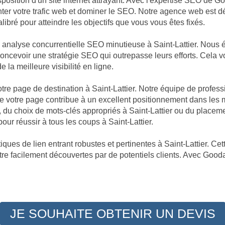
position d'un site internet attrayant. Avec l'expertise SEO de Goo
enter votre trafic web et dominer le SEO. Notre agence web est 
libré pour atteindre les objectifs que vous vous êtes fixés.
e analyse concurrentielle SEO minutieuse à Saint-Lattier. Nous
de concevoir une stratégie SEO qui outrepasse leurs efforts. Cela
e la meilleure visibilité en ligne.
votre page de destination à Saint-Lattier. Notre équipe de profes
votre page contribue à un excellent positionnement dans les mo
r, du choix de mots-clés appropriés à Saint-Lattier ou du placeme
ur réussir à tous les coups à Saint-Lattier.
ques de lien entrant robustes et pertinentes à Saint-Lattier. Cet
être facilement découvertes par de potentiels clients. Avec Goodall
JE SOUHAITE OBTENIR UN DEVIS