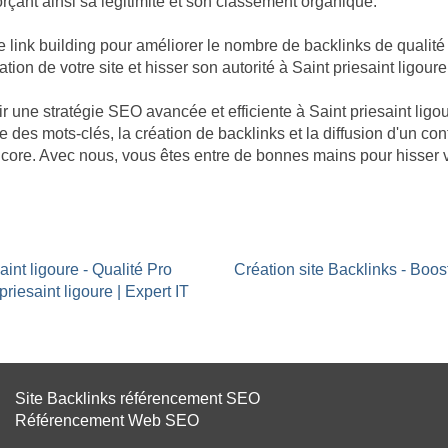
orçant ainsi sa légitimité et son classement organique.
k building pour améliorer le nombre de backlinks de qualité poi
tion de votre site et hisser son autorité à Saint priesaint ligoure
tir une stratégie SEO avancée et efficiente à Saint priesaint li
e des mots-clés, la création de backlinks et la diffusion d'un co
 encore. Avec nous, vous êtes entre de bonnes mains pour hisser 
aint ligoure - Qualité Pro
Création site Backlinks - Boos
riesaint ligoure | Expert IT
Site Backlinks référencement SEO
Référencement Web SEO