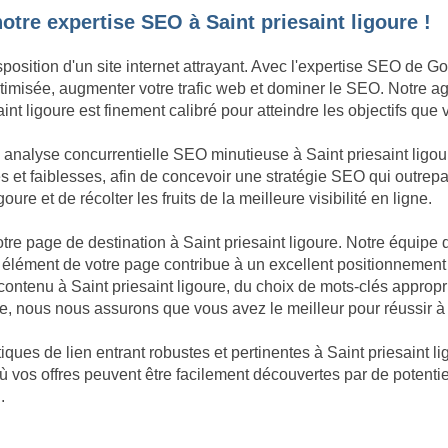
tre expertise SEO à Saint priesaint ligoure !
position d'un site internet attrayant. Avec l'expertise SEO de Goo
 optimisée, augmenter votre trafic web et dominer le SEO. Notre
nt ligoure est finement calibré pour atteindre les objectifs que 
e analyse concurrentielle SEO minutieuse à Saint priesaint lig
ces et faiblesses, afin de concevoir une stratégie SEO qui outrep
ure et de récolter les fruits de la meilleure visibilité en ligne.
votre page de destination à Saint priesaint ligoure. Notre équipe
élément de votre page contribue à un excellent positionnement
du contenu à Saint priesaint ligoure, du choix de mots-clés approp
re, nous nous assurons que vous avez le meilleur pour réussir à 
ques de lien entrant robustes et pertinentes à Saint priesaint li
 où vos offres peuvent être facilement découvertes par de potentie
.