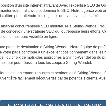
position d'un site internet attrayant. Avec l'expertise SEO de G
augmenter votre trafic web et dominer le SEO. Notre agence web 
calibré pour atteindre les objectifs que vous vous êtes fixés.
ne analyse concurrentielle SEO minutieuse à Stiring-Wendel. N
in de concevoir une stratégie SEO qui outrepasse leurs efforts. 
s de la meilleure visibilité en ligne.
votre page de destination à Stiring-Wendel. Notre équipe de prof
votre page contribue à un excellent positionnement dans les m
del, du choix de mots-clés appropriés à Stiring-Wendel ou du pl
illeur pour réussir à tous les coups à Stiring-Wendel.
ques de lien entrant robustes et pertinentes à Stiring-Wendel. C
euvent être facilement découvertes par de potentiels clients. Ave
JE SOUHAITE OBTENIR UN DEVIS