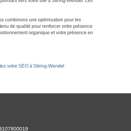
ointant vers votre site à Stiring-Wendel. Les
Nous combinons une optimisation pour les
ntenu de qualité pour renforcer votre présence
positionnement organique et votre présence en
stez votre SEO à Stiring-Wendel
933107800019