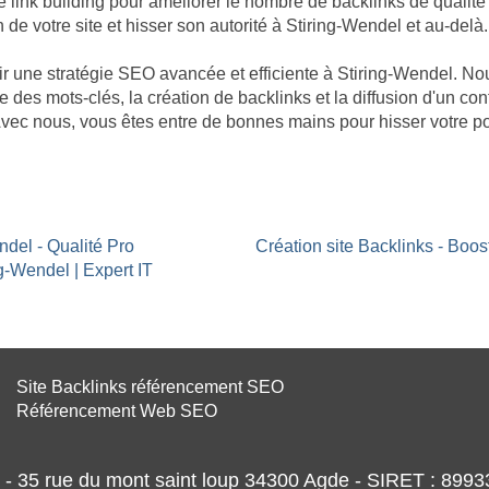
nk building pour améliorer le nombre de backlinks de qualité p
n de votre site et hisser son autorité à Stiring-Wendel et au-delà.
âtir une stratégie SEO avancée et efficiente à Stiring-Wendel. 
e des mots-clés, la création de backlinks et la diffusion d'un co
 Avec nous, vous êtes entre de bonnes mains pour hisser votre 
ndel - Qualité Pro
Création site Backlinks - Boo
g-Wendel | Expert IT
Site Backlinks référencement SEO
Référencement Web SEO
- 35 rue du mont saint loup 34300 Agde - SIRET : 89