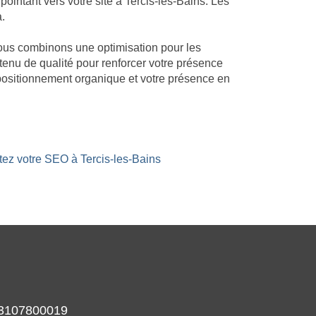
intant vers votre site à Tercis-les-Bains. Les
à.
 Nous combinons une optimisation pour les
ntenu de qualité pour renforcer votre présence
 positionnement organique et votre présence en
tez votre SEO à Tercis-les-Bains
933107800019