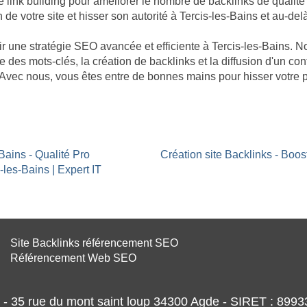
nk building pour améliorer le nombre de backlinks de qualité po
 de votre site et hisser son autorité à Tercis-les-Bains et au-del
âtir une stratégie SEO avancée et efficiente à Tercis-les-Bains.
e des mots-clés, la création de backlinks et la diffusion d'un co
e. Avec nous, vous êtes entre de bonnes mains pour hisser votre
Bains - Qualité Pro
Création site Backlinks - Boos
-les-Bains | Expert IT
Site Backlinks référencement SEO
Référencement Web SEO
- 35 rue du mont saint loup 34300 Agde - SIRET : 89