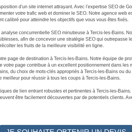
position d'un site internet attrayant. Avec l'expertise SEO de Go
augmenter votre trafic web et dominer le SEO. Notre agence web 
t calibré pour atteindre les objectifs que vous vous êtes fixés.
ne analyse concurrentielle SEO minutieuse à Tercis-les-Bains. 
faiblesses, afin de concevoir une stratégie SEO qui outrepasse le
olter les fruits de la meilleure visibilité en ligne.
votre page de destination à Tercis-les-Bains. Notre équipe de pr
votre page contribue à un excellent positionnement dans les mo
Bains, du choix de mots-clés appropriés à Tercis-les-Bains ou du
meilleur pour réussir à tous les coups à Tercis-les-Bains.
ques de lien entrant robustes et pertinentes à Tercis-les-Bains. 
 peuvent être facilement découvertes par de potentiels clients. Av
JE SOUHAITE OBTENIR UN DEVIS