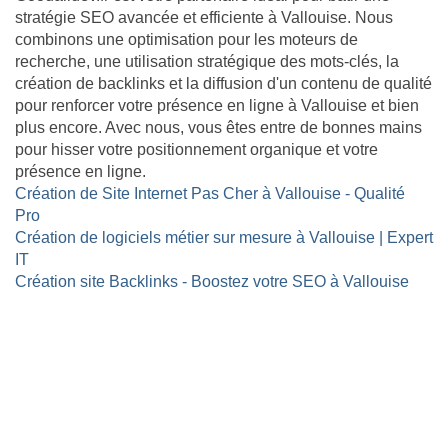
stratégie SEO avancée et efficiente à Vallouise. Nous
combinons une optimisation pour les moteurs de
recherche, une utilisation stratégique des mots-clés, la
création de backlinks et la diffusion d'un contenu de qualité
pour renforcer votre présence en ligne à Vallouise et bien
plus encore. Avec nous, vous êtes entre de bonnes mains
pour hisser votre positionnement organique et votre
présence en ligne.
Création de Site Internet Pas Cher à Vallouise - Qualité
Pro
Création de logiciels métier sur mesure à Vallouise | Expert
IT
Création site Backlinks - Boostez votre SEO à Vallouise
Site internet Pas Cher
Création de logiciels métier sur mesure
Site Backlinks référencement SEO
Référencement Web SEO
GoodAllDev - 35 rue du mont saint loup 34300 Agde
- SIRET : 89933107800019
06 46 61 55 50 | contact@goodalldev.fr