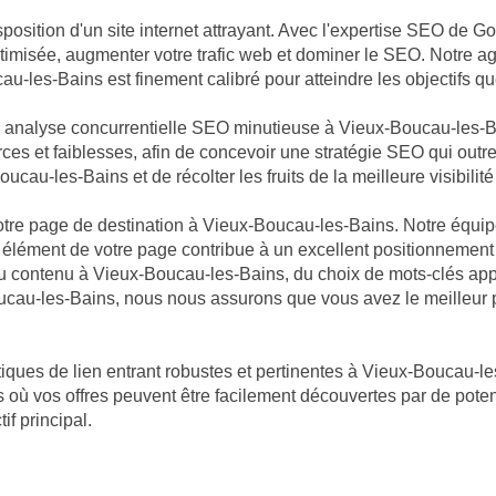
sposition d'un site internet attrayant. Avec l'expertise SEO de 
 optimisée, augmenter votre trafic web et dominer le SEO. Notre
u-les-Bains est finement calibré pour atteindre les objectifs qu
ne analyse concurrentielle SEO minutieuse à Vieux-Boucau-les
ces et faiblesses, afin de concevoir une stratégie SEO qui outr
au-les-Bains et de récolter les fruits de la meilleure visibilité
 votre page de destination à Vieux-Boucau-les-Bains. Notre équi
 élément de votre page contribue à un excellent positionnement
 du contenu à Vieux-Boucau-les-Bains, du choix de mots-clés a
ucau-les-Bains, nous nous assurons que vous avez le meilleur p
iques de lien entrant robustes et pertinentes à Vieux-Boucau-le
 où vos offres peuvent être facilement découvertes par de potent
if principal.