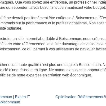
omiques. Que vous soyez une entreprise, un professionnel indép
re qui répondent à vos besoins tout en maîtrisant votre budget.
ité ne devrait pas forcément être coûteuse à Boiscommun. C'es
de compromis sur la performance et le professionnalisme. Nos sit
ilité optimale.
truire un site internet abordable à Boiscommun, nous créons d
éliorer votre référencement et attirer davantage de visiteurs ver
 Boiscommun, ce qui permet à vos utilisateurs de naviguer facile
 cher et de haute qualité n'est plus une utopie à Boiscommun
t la clé d'une réussite en ligne. Ne manquez pas cette opportun
néficiez de notre expertise en création web économique.
commun | Expert IT
Optimisation Référencemen
à Boiscommun