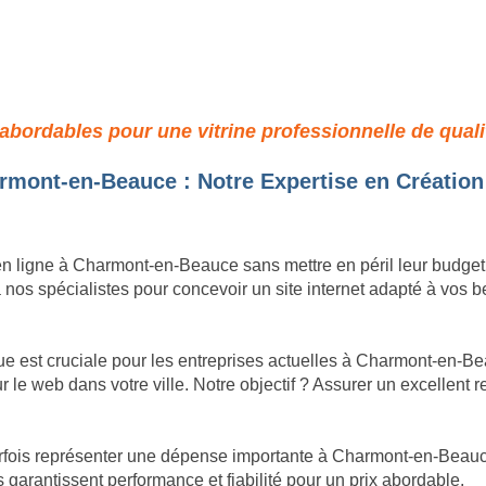
x à Charmont-en-Beauce : Qualit
t abordables pour une vitrine professionnelle de qua
rmont-en-Beauce : Notre Expertise en Création
e en ligne à Charmont-en-Beauce sans mettre en péril leur budg
s spécialistes pour concevoir un site internet adapté à vos bes
ue est cruciale pour les entreprises actuelles à Charmont-en-B
sur le web dans votre ville. Notre objectif ? Assurer un excellent
rfois représenter une dépense importante à Charmont-en-Beauc
rantissent performance et fiabilité pour un prix abordable.