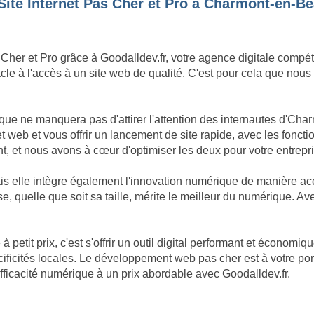
Site Internet Pas Cher et Pro à Charmont-en-B
 Cher et Pro grâce à Goodalldev.fr, votre agence digitale compé
le à l'accès à un site web de qualité. C'est pour cela que nous
ique ne manquera pas d'attirer l'attention des internautes d'C
t web et vous offrir un lancement de site rapide, avec les fonc
t, et nous avons à cœur d'optimiser les deux pour votre entre
mais elle intègre également l'innovation numérique de manière
, quelle que soit sa taille, mérite le meilleur du numérique. A
 à petit prix, c'est s'offrir un outil digital performant et écon
ificités locales. Le développement web pas cher est à votre po
ficacité numérique à un prix abordable avec Goodalldev.fr.