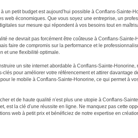
e à un petit budget est aujourd'hui possible à Conflans-Sainte-H
tes web économiques. Que vous soyez une entreprise, un profes
digitales sur mesure qui répondent à vos besoins tout en maîtris
ité ne devrait pas forcément être coûteuse à Conflans-Sainte-
s jamais faire de compromis sur la performance et le professionn
 et une flexibilité optimale.
ruire un site internet abordable à Conflans-Sainte-Honorine, 
-clés pour améliorer votre référencement et attirer davantage de 
és pour le mobile à Conflans-Sainte-Honorine, ce qui permet à vo
cher et de haute qualité n'est plus une utopie à Conflans-Sai
t, est la clé d'une réussite en ligne. Ne manquez pas cette opp
ions web à petit prix et bénéficiez de notre expertise en créat