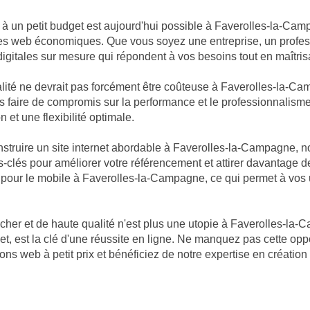
e à un petit budget est aujourd'hui possible à Faverolles-la-Cam
tes web économiques. Que vous soyez une entreprise, un profes
digitales sur mesure qui répondent à vos besoins tout en maîtris
ité ne devrait pas forcément être coûteuse à Faverolles-la-Ca
amais faire de compromis sur la performance et le professionnali
 et une flexibilité optimale.
truire un site internet abordable à Faverolles-la-Campagne, n
-clés pour améliorer votre référencement et attirer davantage de 
és pour le mobile à Faverolles-la-Campagne, ce qui permet à vos 
cher et de haute qualité n'est plus une utopie à Faverolles-
t, est la clé d'une réussite en ligne. Ne manquez pas cette opp
ns web à petit prix et bénéficiez de notre expertise en créati