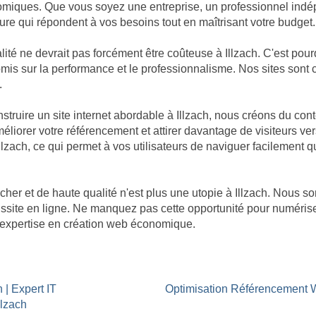
omiques. Que vous soyez une entreprise, un professionnel indép
re qui répondent à vos besoins tout en maîtrisant votre budget.
té ne devrait pas forcément être coûteuse à Illzach. C'est pour
promis sur la performance et le professionnalisme. Nos sites so
.
ruire un site internet abordable à Illzach, nous créons du con
éliorer votre référencement et attirer davantage de visiteurs ver
Illzach, ce qui permet à vos utilisateurs de naviguer facilement q
cher et de haute qualité n'est plus une utopie à Illzach. Nou
réussite en ligne. Ne manquez pas cette opportunité pour numéris
re expertise en création web économique.
 | Expert IT
Optimisation Référencement 
llzach