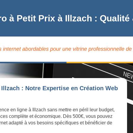
ro à Petit Prix à Illzach : Qual
s internet abordables pour une vitrine professionnelle de q
Illzach : Notre Expertise en Création Web
ence en ligne à Illzach sans mettre en péril leur budget,
ices complète et économique. Dès 500€, vous pouvez
ernet adapté à vos besoins spécifiques et bénéficier de