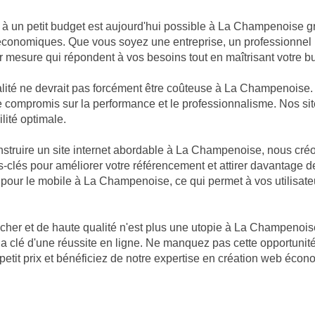
le à un petit budget est aujourd'hui possible à La Champenoise g
économiques. Que vous soyez une entreprise, un professionnel i
 mesure qui répondent à vos besoins tout en maîtrisant votre b
ité ne devrait pas forcément être coûteuse à La Champenoise. 
re de compromis sur la performance et le professionnalisme. Nos
ilité optimale.
truire un site internet abordable à La Champenoise, nous créo
-clés pour améliorer votre référencement et attirer davantage de 
és pour le mobile à La Champenoise, ce qui permet à vos utilisat
 cher et de haute qualité n'est plus une utopie à La Champen
 la clé d'une réussite en ligne. Ne manquez pas cette opportuni
tit prix et bénéficiez de notre expertise en création web écon