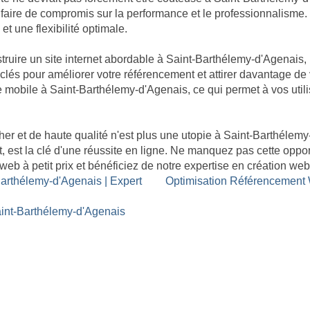
ais faire de compromis sur la performance et le professionnalis
et une flexibilité optimale.
uire un site internet abordable à Saint-Barthélemy-d'Agenais,
lés pour améliorer votre référencement et attirer davantage de vi
le mobile à Saint-Barthélemy-d'Agenais, ce qui permet à vos util
her et de haute qualité n'est plus une utopie à Saint-Barthél
, est la clé d'une réussite en ligne. Ne manquez pas cette oppor
eb à petit prix et bénéficiez de notre expertise en création w
Barthélemy-d'Agenais | Expert
Optimisation Référencement
aint-Barthélemy-d'Agenais
Site Backlinks référencement SEO
Référencement Web SEO
- 35 rue du mont saint loup 34300 Agde - SIRET : 89
06 46 61 55 50 | contact@goodalldev.fr