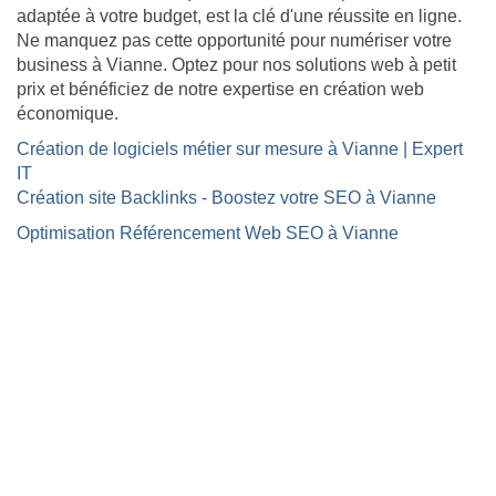
adaptée à votre budget, est la clé d'une réussite en ligne.
Ne manquez pas cette opportunité pour numériser votre
business à Vianne. Optez pour nos solutions web à petit
prix et bénéficiez de notre expertise en création web
économique.
Création de logiciels métier sur mesure à Vianne | Expert
IT
Création site Backlinks - Boostez votre SEO à Vianne
Optimisation Référencement Web SEO à Vianne
Site internet Pas Cher
Création de logiciels métier sur mesure
Site Backlinks référencement SEO
Référencement Web SEO
GoodAllDev - 35 rue du mont saint loup 34300 Agde
- SIRET : 89933107800019
06 46 61 55 50 | contact@goodalldev.fr