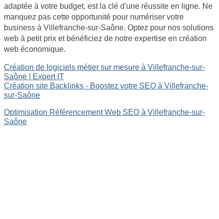
adaptée à votre budget, est la clé d'une réussite en ligne. Ne
manquez pas cette opportunité pour numériser votre
business à Villefranche-sur-Saône. Optez pour nos solutions
web à petit prix et bénéficiez de notre expertise en création
web économique.
Création de logiciels métier sur mesure à Villefranche-sur-
Saône | Expert IT
Création site Backlinks - Boostez votre SEO à Villefranche-
sur-Saône
Optimisation Référencement Web SEO à Villefranche-sur-
Saône
Site internet Pas Cher
Création de logiciels métier sur mesure
Site Backlinks référencement SEO
Référencement Web SEO
GoodAllDev - 35 rue du mont saint loup 34300 Agde -
SIRET : 89933107800019