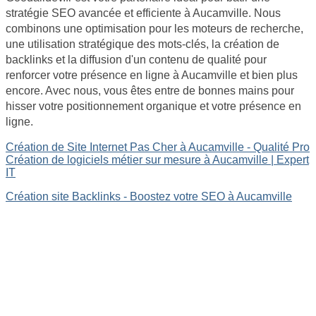
stratégie SEO avancée et efficiente à Aucamville. Nous
combinons une optimisation pour les moteurs de recherche,
une utilisation stratégique des mots-clés, la création de
backlinks et la diffusion d'un contenu de qualité pour
renforcer votre présence en ligne à Aucamville et bien plus
encore. Avec nous, vous êtes entre de bonnes mains pour
hisser votre positionnement organique et votre présence en
ligne.
Création de Site Internet Pas Cher à Aucamville - Qualité Pro
Création de logiciels métier sur mesure à Aucamville | Expert
IT
Création site Backlinks - Boostez votre SEO à Aucamville
Site internet Pas Cher
Création de logiciels métier sur mesure
Site Backlinks référencement SEO
Référencement Web SEO
GoodAllDev - 35 rue du mont saint loup 34300 Agde -
SIRET : 89933107800019