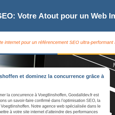
SEO: Votre Atout pour un Web I
te internet pour un référencement SEO ultra-performant 
nshoffen et dominez la concurrence grâce à
ner la concurrence à Voegtlinshoffen, Goodalldev.fr est
ons un savoir-faire confirmé dans l'optimisation SEO, la
e à Voegtlinshoffen. Notre agence web spécialisée dans le
ttre à votre site internet d'atteindre des performances