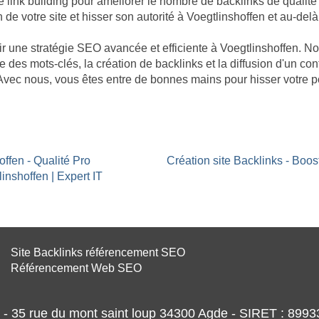
nk building pour améliorer le nombre de backlinks de qualité po
n de votre site et hisser son autorité à Voegtlinshoffen et au-delà
âtir une stratégie SEO avancée et efficiente à Voegtlinshoffen. 
e des mots-clés, la création de backlinks et la diffusion d'un co
. Avec nous, vous êtes entre de bonnes mains pour hisser votre 
offen - Qualité Pro
Création site Backlinks - Boo
inshoffen | Expert IT
Site Backlinks référencement SEO
Référencement Web SEO
- 35 rue du mont saint loup 34300 Agde - SIRET : 89