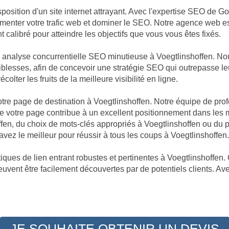
position d'un site internet attrayant. Avec l'expertise SEO de G
augmenter votre trafic web et dominer le SEO. Notre agence web 
 calibré pour atteindre les objectifs que vous vous êtes fixés.
ne analyse concurrentielle SEO minutieuse à Voegtlinshoffen. 
aiblesses, afin de concevoir une stratégie SEO qui outrepasse le
lter les fruits de la meilleure visibilité en ligne.
votre page de destination à Voegtlinshoffen. Notre équipe de pro
votre page contribue à un excellent positionnement dans les m
ffen, du choix de mots-clés appropriés à Voegtlinshoffen ou du 
ez le meilleur pour réussir à tous les coups à Voegtlinshoffen.
ques de lien entrant robustes et pertinentes à Voegtlinshoffen. 
peuvent être facilement découvertes par de potentiels clients. Av
JE SOUHAITE OBTENIR UN DEVIS