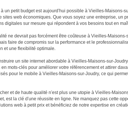
e à un petit budget est aujourd'hui possible à Vieilles-Maisons-su
e sites web économiques. Que vous soyez une entreprise, un pr
ns digitales sur mesure qui répondent à vos besoins tout en maît
té ne devrait pas forcément être coûteuse à Vieilles-Maisons-
s jamais faire de compromis sur la performance et le professionn
 et une flexibilité optimale.
ruire un site internet abordable à Vieilles-Maisons-sur-Joudry
 en mots-clés pour améliorer votre référencement et attirer davan
misés pour le mobile à Vieilles-Maisons-sur-Joudry, ce qui permet
cher et de haute qualité n'est plus une utopie à Vieilles-Mais
t, est la clé d'une réussite en ligne. Ne manquez pas cette opp
utions web à petit prix et bénéficiez de notre expertise en cré