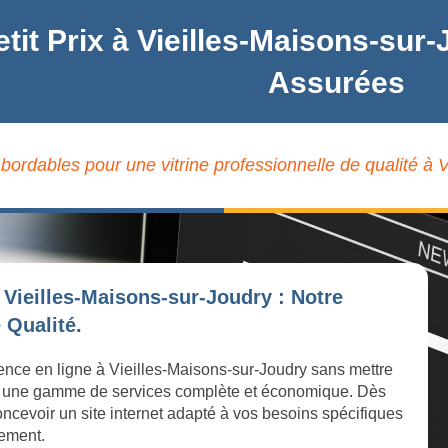
etit Prix à Vieilles-Maisons-su
Assurées
abordables pour une vitrine professionnelle de qualité à 
 Vieilles-Maisons-sur-Joudry : Notre
 Qualité.
sence en ligne à Vieilles-Maisons-sur-Joudry sans mettre
ose une gamme de services complète et économique. Dès
ncevoir un site internet adapté à vos besoins spécifiques
cement.